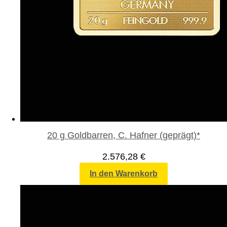
20 g Goldbarren, C. Hafner (geprägt)*
2.576,28
€
In den Warenkorb